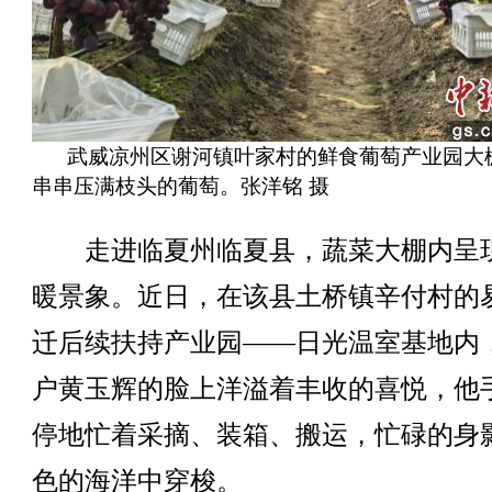
武威凉州区谢河镇叶家村的鲜食葡萄产业园大
串串压满枝头的葡萄。张洋铭 摄
走进临夏州临夏县，蔬菜大棚内呈
暖景象。近日，在该县土桥镇辛付村的
迁后续扶持产业园——日光温室基地内
户黄玉辉的脸上洋溢着丰收的喜悦，他
停地忙着采摘、装箱、搬运，忙碌的身
色的海洋中穿梭。