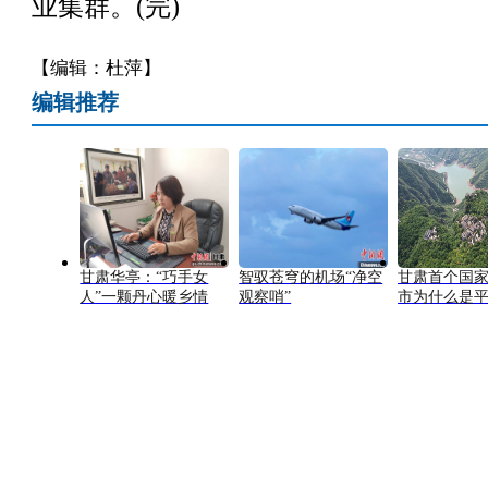
业集群。(完)
【编辑：杜萍】
编辑推荐
甘肃华亭：“巧手女
智驭苍穹的机场“净空
甘肃首个国
人”一颗丹心暖乡情
观察哨”
市为什么是