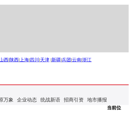
山西
|
陕西
|
上海
|
四川
|
天津
|
新疆
|
兵团
|
云南
|
浙江
原万象
企业动态
统战新语
招商引资
地市播报
当前位