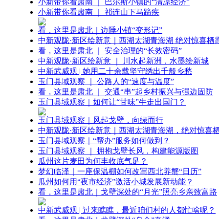
小新带你看肃南 ｜ 巴尔斯小镇的“清凉经济”
小新带你看肃南 ｜ 祁连山下马蹄疾
看，这里是肃北｜边陲小镇“变形记”
中新观陇·新区绘新意｜西湖太湖青海湖 绝对惊喜栖
看，这里是肃北 ｜ 安全治理的“长效密码”
中新观陇·新区绘新意 ｜ 川水起新洲，水墨绘新城
中新武威观 | 她用二十余载坚守绣出千般乡愁
玉门县域观察 ｜ 公路人的“速度与温度”
看，这里是肃北 ｜ 交通“串”起乡村振兴与强边固防
玉门县域观察｜如何让“甘味”牛走出国门？
玉门县域观察｜风起戈壁，向绿而行
中新观陇·新区绘新意｜西湖太湖青海湖，绝对惊喜
玉门县域观察｜“帮办”服务如何做到？
玉门县域观察 ｜ 拥抱戈壁长风，构建能源版图
瓜州这片麦田为何丰收底气足？
梦幻临泽｜一座保温棚如何改写西北养蟹“日历”
瓜州如何用“夜市经济”激活小城发展新动能？
看，这里是肃北｜戈壁深处的“月光”照亮乡亲致富路
中新武威观 | 过来瞧瞧，最近咱们村的人都忙啥呢？