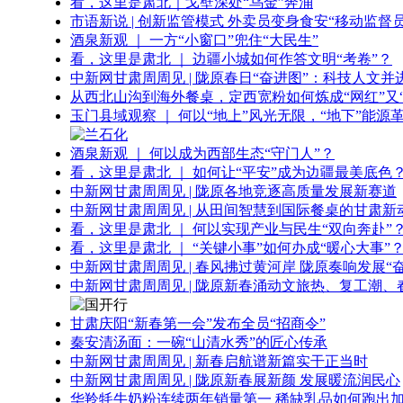
看，这里是肃北｜戈壁深处“乌金”奔涌
市语新说 | 创新监管模式 外卖员变身食安“移动监督员
酒泉新观 ｜ 一方“小窗口”兜住“大民生”
看，这里是肃北 ｜ 边疆小城如何作答文明“考卷”？
中新网甘肃周周见 | 陇原春日“奋进图”：科技人文并
从西北山沟到海外餐桌，定西宽粉如何炼成“网红”又“
玉门县域观察 ｜ 何以“地上”风光无限，“地下”能源
酒泉新观 ｜ 何以成为西部生态“守门人”？
看，这里是肃北 ｜ 如何让“平安”成为边疆最美底色
中新网甘肃周周见 | 陇原各地竞逐高质量发展新赛道
中新网甘肃周周见 | 从田间智慧到国际餐桌的甘肃新
看，这里是肃北 ｜ 何以实现产业与民生“双向奔赴”
看，这里是肃北 ｜ “关键小事”如何办成“暖心大事”
中新网甘肃周周见 | 春风拂过黄河岸 陇原奏响发展“
中新网甘肃周周见 | 陇原新春涌动文旅热、复工潮、
甘肃庆阳“新春第一会”发布全员“招商令”
秦安清汤面：一碗“山清水秀”的匠心传承
中新网甘肃周周见 | 新春启航谱新篇实干正当时
中新网甘肃周周见 | 陇原新春展新颜 发展暖流润民心
华羚牦牛奶粉连续两年销量第一 稀缺乳品如何跑出加