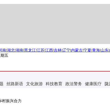
河南
|
湖北
|
湖南
|
黑龙江
|
江苏
|
江西
|
吉林
|
辽宁
|
内蒙古
|
宁夏
|
青海
|
山东
|
 星期五
题
丝路新语
文化旅游
科技教育
政法警务
健康医疗
陇
聚乡村振兴合力