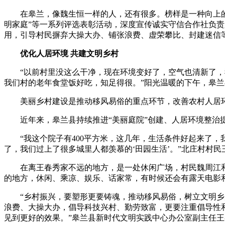
在皋兰，像魏生恒一样的人，还有很多。榜样是一种向上的力量
明家庭”等一系列评选表彰活动，深度宣传诚实守信合作社负责
用，引导村民摒弃大操大办、铺张浪费、虚荣攀比、封建迷信
优化人居环境 共建文明乡村
“以前村里没这么干净，现在环境变好了，空气也清新了，我
我们村的老年食堂饭好吃，知足得很。”阳光温暖的下午，皋
美丽乡村建设是推动移风易俗的重点环节，改善农村人居环
近年来，皋兰县持续推进“美丽庭院”创建、人居环境整治提
“我这个院子有400平方米，这几年，生活条件好起来了，
了，我们过上了很多城里人都羡慕的‘田园生活’。”北庄村村
在离王春秀家不远的地方，是一处休闲广场，村民魏周江和几
的地方，休闲、乘凉、娱乐、话家常，有时候还会有露天电影
“乡村振兴，要塑形更要铸魂，推动移风易俗，树立文明乡风
浪费、大操大办，倡导科技兴村、勤劳致富，更要注重倡导性
见到更好的效果。”皋兰县新时代文明实践中心办公室副主任