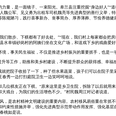
，是一面镜子、一束阳光。皋兰县注重挖掘“身边好人”“道德模范
人魏公军、见义勇为出租车司机魏亮等先进典型的善行义举，特聘
等陈规陋习，践行喜事新办、丧事简办、厚养薄葬、节俭养德健
们散步、下棋都有了好去处。”“现在，我们村上每家都会把房前
兰县水阜镇砂岗村的阿姨们坐在文化广场，和送戏下乡的戏曲爱
境，事关民生福祉，不仅是推进乡村振兴的重要抓手，也是一
升等工作，助推和美乡村建设，不断提升群众的获得感、幸福
我就把院子收拾了一下，种了些水果蔬菜，孩子们可以在院子里
民王春秀一边打扫庭院卫生一边笑呵呵地说。
位棋友正在下棋。“原来这里是乡卫生院，拆除了以后就用来
和大戏台，为我们的生活增色不少。”村民魏周江对记者说道。
，是农村精神文明建设的重要内容。农村移风易俗重在常抓不
和约束性措施并举，强化先进典型示范带动作用发挥、强化基层
王春桃如是说。