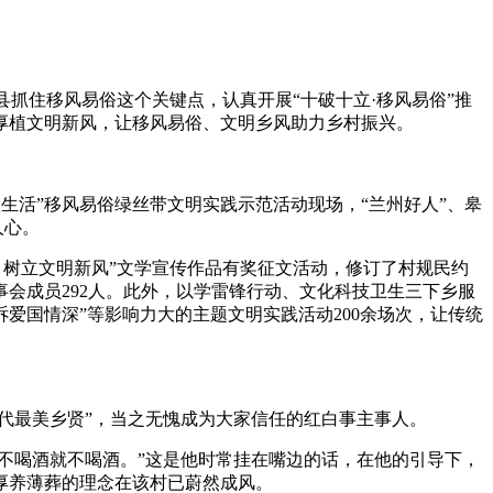
县抓住移风易俗这个关键点，认真开展“十破十立·移风易俗”推
厚植文明新风，让移风易俗、文明乡风助力乡村振兴。
生活”移风易俗绿丝带文明实践示范活动现场，“兰州好人”、皋
人心。
树立文明新风”文学宣传作品有奖征文活动，修订了村规民约
会成员292人。此外，以学雷锋行动、文化科技卫生三下乡服
·诉爱国情深”等影响力大的主题文明实践活动200余场次，让传统
代最美乡贤”，当之无愧成为大家信任的红白事主事人。
不喝酒就不喝酒。”这是他时常挂在嘴边的话，在他的引导下，
厚养薄葬的理念在该村已蔚然成风。