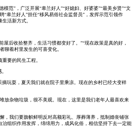
”，广泛开展“皋兰好人”“好媳妇、好婆婆”“最美乡贤”“文
“皋兰好人”担任“移风易俗社会监督员”，发挥示范引领作
康生活新方式。
屋后收拾整齐，生活习惯都变好了。”“现在政策是真的好，
好者聊着村里发生的可喜变化。
项重要的民生工程。
感。
采摘玩耍，夏天我们就在院子里乘凉。现在的乡村已经大变样
堆放杂物垃圾，很不美观。现在，这里是我们老年人最喜欢来
懈，我们要旗帜鲜明反对高额彩礼、厚葬薄养，抵制婚丧铺张
自治组织作用发挥，绵绵用力，成风化俗，相信坚持下去一定能