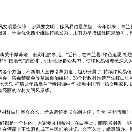
乡风文明是保障；乡风要文明，移风易俗是关键。今年以来，皋兰
服务、环境优化四个维度持续发力，用有力举措破除陈规陋习，
于厚养老、低彩礼的事儿。”近日，在皋兰县“绿色追思 礼敬
进行“接地气”的宣讲，引起现场群众共鸣，使移风易俗理念深入
个方面，不断加大宣传引导力度，组织开展了“持续移风易俗 
会、禁毒禁赌会等基层自治组织，38个行政村推选产生红白理事
天乐·祥瑞龙年话皋兰”“诗词诵中华·律动中国节”“扬文明家风
道亮丽的农村文明风景线。
村红白理事会会长、矛盾调解委员会副主任，作为“兰州市新时
都是一个村的，大家要互相帮衬”“在白事上，咱能省则省，能
且在酒席上不饮酒也成了村民们的共识。久而久之，婚事简办、