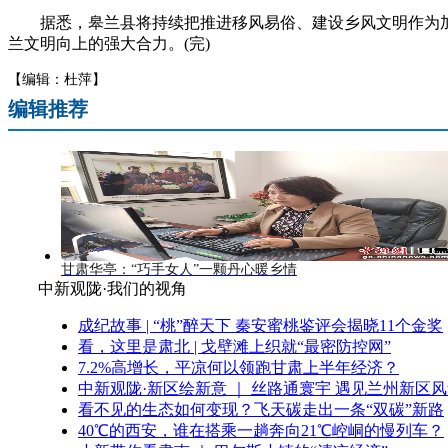
据悉，皋兰县将持续把推进移风易俗、建设乡风文明作为加
兰文明向上的强大合力。(完)
【编辑：杜萍】
编辑推荐
甘肃华亭：“巧手女人”一颗丹心暖乡情
中新观陇·我们的视角
成纪故事 | “桃”醉天下 秦安蜜桃鉴评会揭晓11个金奖
看，这里是肃北 | 戈壁滩上织就“最密防控网”
7.2%高增长，平凉何以领跑甘肃上半年经济？
中新观陇·新区绘新意 ｜ 丝路通寰宇 遇见兰州新区
看不见的生态如何变现？飞天碳走出一条“双碳”新路
40℃的西安，谁在搭乘一趟奔向21℃崆峒的慢列车？