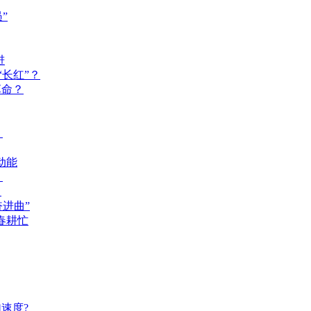
”
进
长红”？
革命？
？
动能
？
？
奋进曲”
春耕忙
速度?