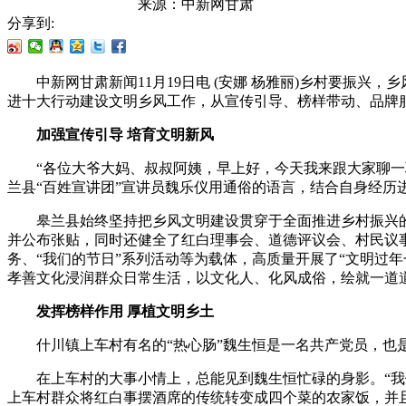
来源：
中新网甘肃
分享到:
中新网甘肃新闻11月19日电 (安娜 杨雅丽)乡村要振兴，
进十大行动建设文明乡风工作，从宣传引导、榜样带动、品牌
加强宣传引导 培育文明新风
“各位大爷大妈、叔叔阿姨，早上好，今天我来跟大家聊一聊关
兰县“百姓宣讲团”宣讲员魏乐仪用通俗的语言，结合自身经历
皋兰县始终坚持把乡风文明建设贯穿于全面推进乡村振兴的各
并公布张贴，同时还健全了红白理事会、道德评议会、村民议事
务、“我们的节日”系列活动等为载体，高质量开展了“文明过年七
孝善文化浸润群众日常生活，以文化人、化风成俗，绘就一道
发挥榜样作用 厚植文明乡土
什川镇上车村有名的“热心肠”魏生恒是一名共产党员，也是
在上车村的大事小情上，总能见到魏生恒忙碌的身影。“我们
上车村群众将红白事摆酒席的传统转变成四个菜的农家饭，并