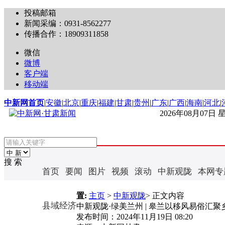
投稿邮箱
新闻采编：0931-8562277
传播合作：18909311858
微信
微博
客户端
移动端
中新网首页
|
安徽
|
北京
|
重庆
|
福建
|
甘肃
|
贵州
|
广东
|
广西
|
海南
|
河北
|
2026年08月07日
搜 索
首页
要闻
图片
视频
滚动
中新观陇
本网专
置:
主页
>
中新观陇
> 正文内容
县域经济
中新观陇·绿美兰州 | 皋兰以移风易俗汇
发布时间：
2024年11月19日 08:20