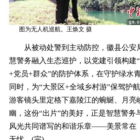
图为无人机巡航。王焕文 摄
从被动处警到主动防控，徽县公安
慧警务融入生态巡护，以党建引领构建
+党员+群众”的防护体系，在守护绿水
同时，为“大景区+全域乡村游”保驾护
游客镜头里定格下嘉陵江的蜿蜒、月亮
幽，这份“出片”的美好，正是智慧警务
风光共同谱写的和谐乐章——美景常在
无忧。(完)