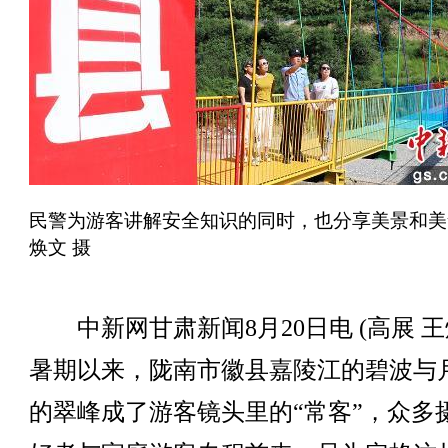
民警为游客讲解安全知识的同时，也分享美景和美
焕文 摄
中新网甘肃新闻8月20日电 (高展 王
暑期以来，陇南市徽县嘉陵江的碧波与
的翠峰成了游客镜头里的“常客”，众多