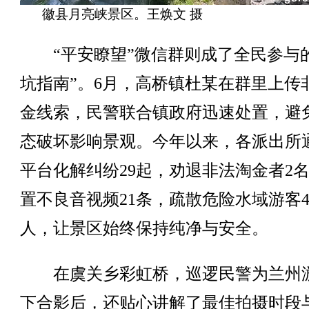
徽县月亮峡景区。王焕文 摄
“平安瞭望”微信群则成了全民参与的
坑指南”。6月，高桥镇杜某在群里上传
金线索，民警联合镇政府迅速处置，避
态破坏影响景观。今年以来，各派出所
平台化解纠纷29起，劝退非法淘金者2
置不良音视频21条，疏散危险水域游客4
人，让景区始终保持纯净与安全。
在虞关乡彩虹桥，巡逻民警为兰州
下合影后，还贴心讲解了最佳拍摄时段