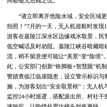
间都毫无后顾之忧。
“请立即离开危险水域，安全区域更
拍照！”7月的一天，无人机巡航时发现1
游客在嘉陵江深水区边缘戏水取景，民
低空喊话及时劝阻。嘉陵江峡谷暗藏暗
流，稍不留意便可能让“美景”变“险境”
此，公安部门创新“铁脚板+智慧眼”机
警踏查临江临崖隐患，设立警示标识与
施，为游客划出“安全取景框”；无人机
监控24小时巡逻，搭配派出所、村社干
速响应，让险情处置比镜头对焦更快。