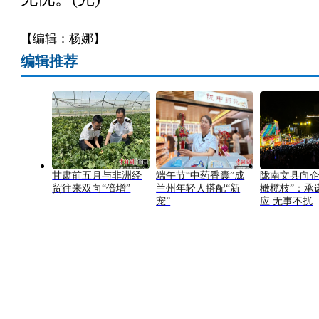
【编辑：杨娜】
编辑推荐
甘肃前五月与非洲经
端午节“中药香囊”成
陇南文县向企
贸往来双向“倍增”
兰州年轻人搭配“新
橄榄枝”：承
宠”
应 无事不扰